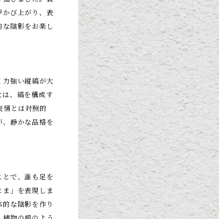
浮かび上がり、表
的な陰影をお楽し
く力強い縦縞が大
には、縞を構成す
表情とは対照的
が、静かな品格を
ことで、誰も足を
じま」を表現しま
体的な陰影を作り
、植物の根のよう