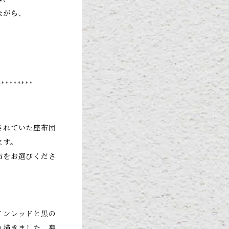
ながら、
*********
されていた座布団
ます。
布をお選びくださ
インレッドと黒の
り描きました。裏