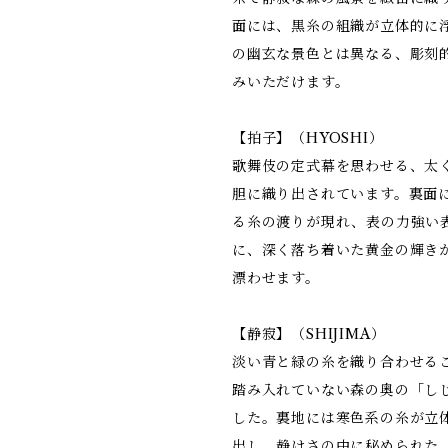
面には、黒糸の組織が立体的に
の幽玄な景色とは異なる、彫刻
みいただけます。
【拍子】（HYOSHI）
歌舞伎の定式幕を思わせる、太
胆に織り出されています。裏面
る糸の渡りが現れ、表の力強い
に、深く落ち着いた黄金の輝き
漂わせます。
【静寂】（SHIJIMA）
淡い青と緑の糸を織り合わせる
踏み入れていない森の奥の「し
した。裏地には寒色系の糸が立
出し、静けさの中に秘められた