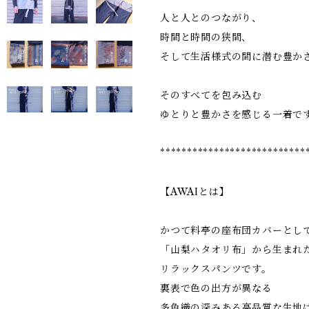
人と人とのつながり、
時間と時間の狭間、
そして生活様式の間に潜む豊か
そのすべてを包み込む
ゆとりと豊かさを感じる一着で
***************************
【AWAIとは】
かつて料亭の座布団カバーとし
「山梨ハタオリ布」から生まれ
リラックスパンツです。
裏表で色の出方が異なる
多色織の深みある高品質な生地